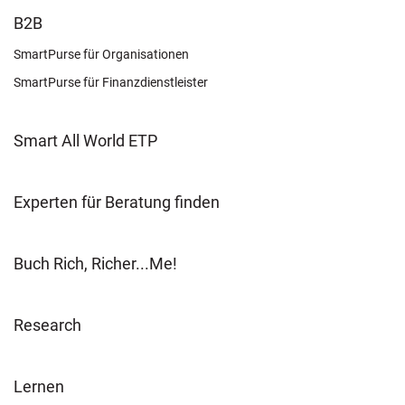
FOOTER
B2B
LEARN
SmartPurse für Organisationen
SmartPurse für Finanzdienstleister
Smart All World ETP
Experten für Beratung finden
Buch Rich, Richer...Me!
Research
FOOTER
Lernen