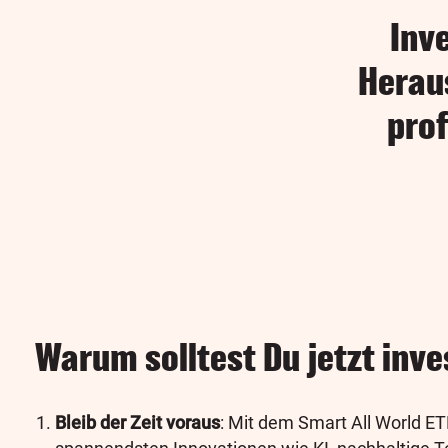
Inve
Heraus
pro
Warum solltest Du jetzt inve
Bleib der Zeit voraus
: Mit dem Smart All World ET