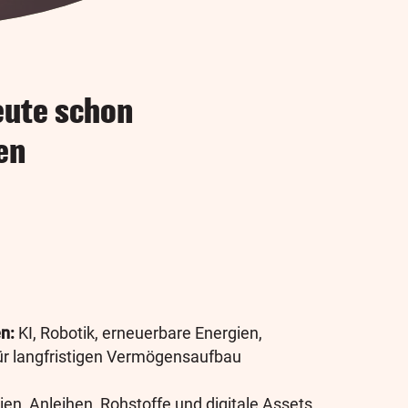
heute schon
en
n:
KI, Robotik, erneuerbare Energien,
ür langfristigen Vermögensaufbau
ien, Anleihen, Rohstoffe und digitale Assets.