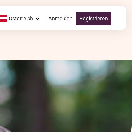
Österreich
Anmelden
Registrieren
Global
Switzerland
UK
Schweiz
Österreich