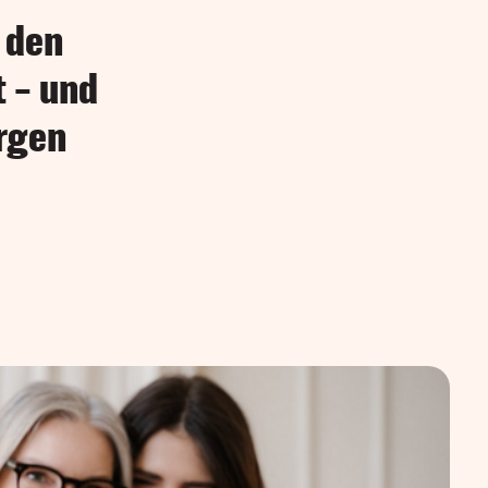
h den
t – und
rgen