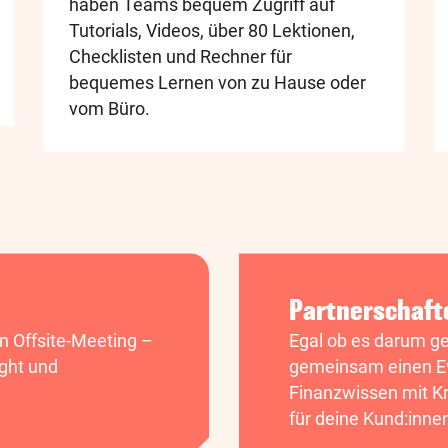
haben Teams bequem Zugriff auf
Tutorials, Videos, über 80 Lektionen,
Checklisten und Rechner für
bequemes Lernen von zu Hause oder
vom Büro.
Partnerschaft
in Offsite-Meeting –
Egal ob es darum ge
ght und
gemeinsam einen Ev
Finanzwissen mit Kr
für deine Kund:inne