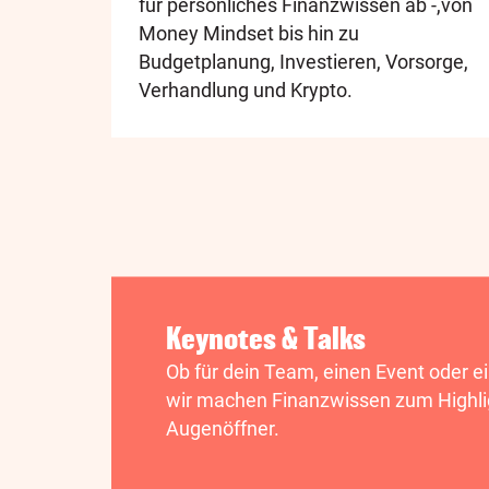
für persönliches Finanzwissen ab -,von
Money Mindset bis hin zu
Budgetplanung, Investieren, Vorsorge,
Verhandlung und Krypto.
Keynotes & Talks
Ob für dein Team, einen Event oder e
wir machen Finanzwissen zum Highli
Augenöffner.