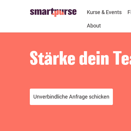
Skip
to
Kurse & Events
F
main
About
content
Stärke dein T
Unverbindliche Anfrage schicken