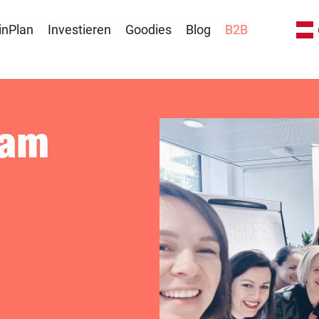
inPlan
Investieren
Goodies
Blog
B2B
eam