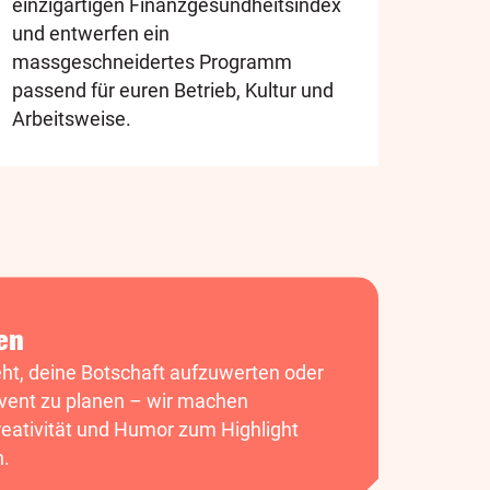
einzigartigen Finanzgesundheitsindex
und entwerfen ein
massgeschneidertes Programm
passend für euren Betrieb, Kultur und
Arbeitsweise.
en
ht, deine Botschaft aufzuwerten oder
ent zu planen – wir machen
eativität und Humor zum Highlight
n.