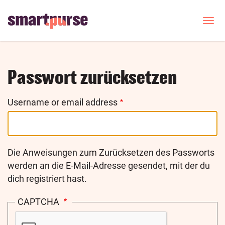
Skip
to
T
o
main
g
content
g
l
e
Passwort zurücksetzen
n
a
v
Username or email address
i
g
a
t
i
Die Anweisungen zum Zurücksetzen des Passworts
o
werden an die E-Mail-Adresse gesendet, mit der du
n
dich registriert hast.
CAPTCHA