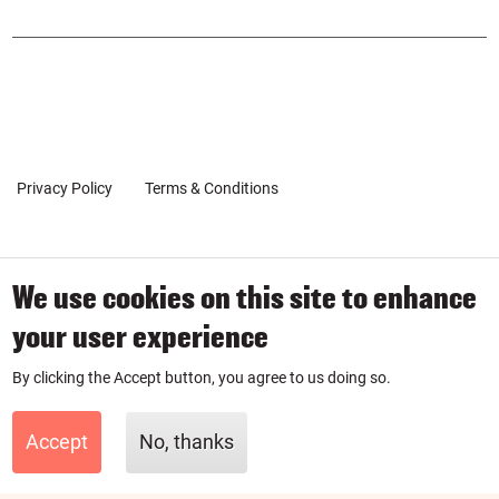
POPUP
on
on
Inst
Link
agr
edin
am
Privacy Policy
Terms & Conditions
Client Coaching Terms
We use cookies on this site to enhance
© 2019-2026 by SmartPurse
your user experience
SmartPurse Limited is a company registered in England & Wales
By clicking the Accept button, you agree to us doing so.
with number 11881335.
Accept
No, thanks