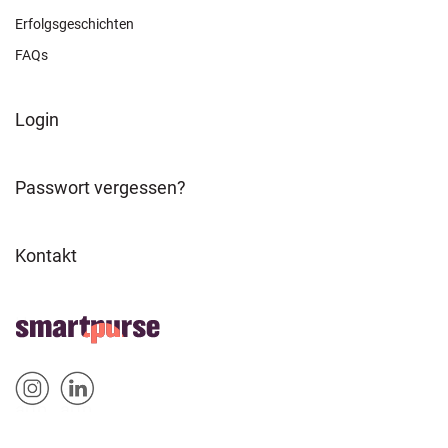
Erfolgsgeschichten
FAQs
FOOTER
Login
ABOUT
Passwort vergessen?
Kontakt
FOOTER
Home
HOME
Sm
Sm
&
artp
artp
SOCIAL
urse
urse