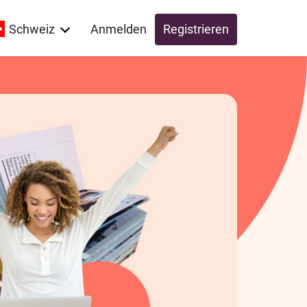
Schweiz
Anmelden
Registrieren
Global
Switzerland
UK
Schweiz
Österreich