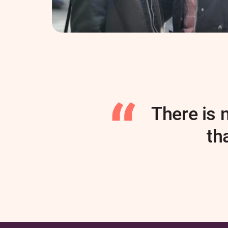
There is 
th
Author