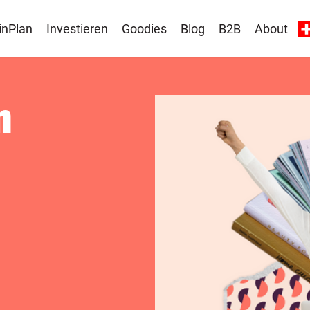
inPlan
Investieren
Goodies
Blog
B2B
About
n